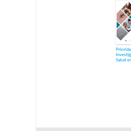
Priorid
Investi
Salud e