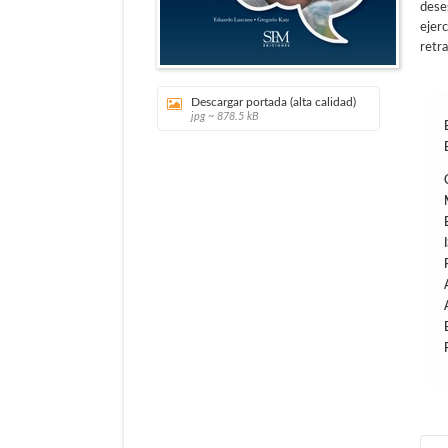
dese
ejer
retr
Descargar portada (alta calidad)
jpg ~ 878.5 kB