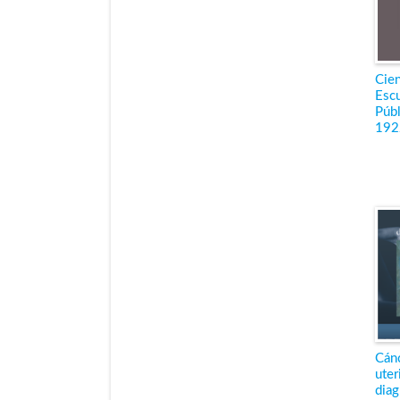
Cien
Escu
Públ
192
Cánc
uter
diag