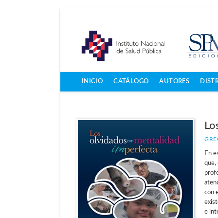
INICIO
CATÁLOGO
AUTORES
DIST
Lo
GRE
En es
que, 
profe
aten
con e
exis
e int