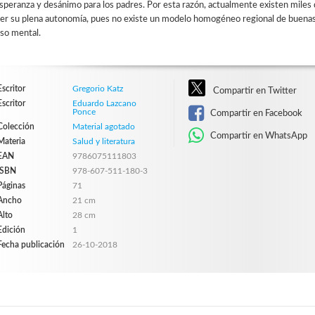
speranza y desánimo para los padres. Por esta razón, actualmente existen miles
cer su plena autonomía, pues no existe un modelo homogéneo regional de buenas p
aso mental.
Escritor
Gregorio Katz
Compartir en Twitter
Escritor
Eduardo Lazcano
Ponce
Compartir en Facebook
Colección
Material agotado
Compartir en WhatsApp
Materia
Salud y literatura
EAN
9786075111803
ISBN
978-607-511-180-3
Páginas
71
Ancho
21 cm
Alto
28 cm
Edición
1
Fecha publicación
26-10-2018