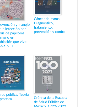
Cáncer de mama.
Diagnóstico,
revención y manejo
tratamiento,
 la infección por
prevención y control
irus de papiloma
umano en
oblación que vive
on el VIH
lud pública. Teoría
Crónica de la Escuela
práctica
de Salud Pública de
México, 1922-2022.