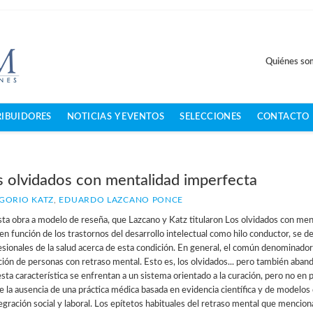
Quiénes so
RIBUIDORES
NOTICIAS Y EVENTOS
SELECCIONES
CONTACTO
s olvidados con mentalidad imperfecta
GORIO KATZ
,
EDUARDO LAZCANO PONCE
ta obra a modelo de reseña, que Lazcano y Katz titularon Los olvidados con ment
en función de los trastornos del desarrollo intelectual como hilo conductor, se de
sionales de la salud acerca de esta condición. En general, el común denominador 
ción de personas con retraso mental. Esto es, los olvidados... pero también aban
sta característica se enfrentan a un sistema orientado a la curación, pero no en p
te la ausencia de una práctica médica basada en evidencia científica y de model
egración social y laboral. Los epítetos habituales del retraso mental que mencion