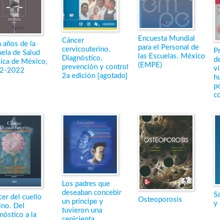
Encuesta Mundial
Cáncer
 años de la
para el Personal de
cervicouterino.
P
ela de Salud
las Escuelas. México
Diagnóstico,
de
ica de México,
(EMPE)
prevención y control
v
2-2022
2a edición [agotado]
h
p
c
Los padres que
deseaban concebir
Sa
er del cuello
Osteoporosis
un príncipe y
y 
ino. Del
tuvieron una
nóstico a la
cenicienta