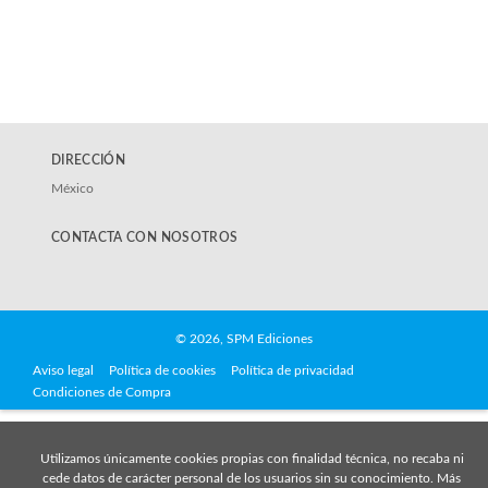
DIRECCIÓN
México
CONTACTA CON NOSOTROS
© 2026, SPM Ediciones
Aviso legal
Política de cookies
Política de privacidad
Condiciones de Compra
Utilizamos únicamente cookies propias con finalidad técnica, no recaba ni
cede datos de carácter personal de los usuarios sin su conocimiento. Más