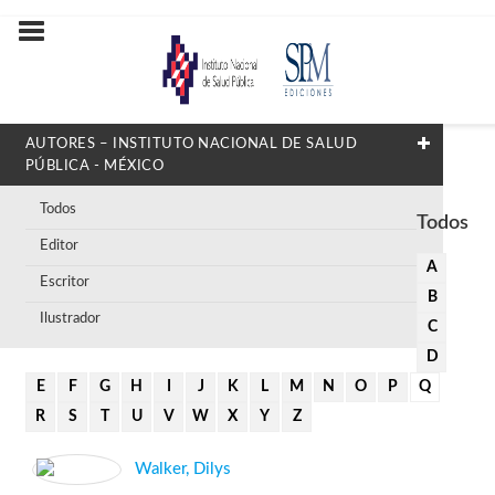
AUTORES – INSTITUTO NACIONAL DE SALUD
PÚBLICA - MÉXICO
Todos
Todos
Editor
A
Escritor
B
Ilustrador
C
D
E
F
G
H
I
J
K
L
M
N
O
P
Q
R
S
T
U
V
W
X
Y
Z
Walker, Dilys