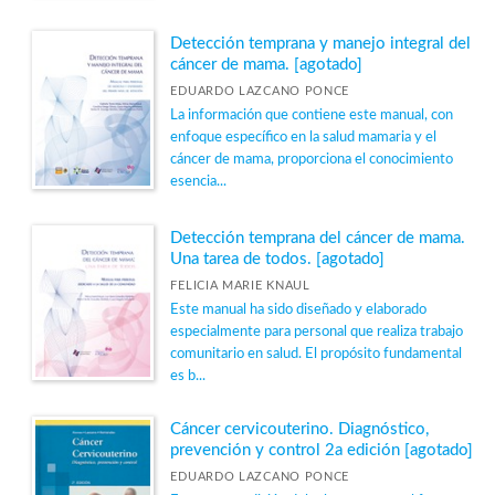
Epidemiología
Detección temprana y manejo integral del
cáncer de mama. [agotado]
Escuela de Salud Pública de México
EDUARDO LAZCANO PONCE
Evidencia para la toma de decisiones
La información que contiene este manual, con
Género y salud
enfoque específico en la salud mamaria y el
cáncer de mama, proporciona el conocimiento
Historia de la salud pública
esencia...
Nutrición
Detección temprana del cáncer de mama.
Ver todas... (14)
Una tarea de todos. [agotado]
FELICIA MARIE KNAUL
Este manual ha sido diseñado y elaborado
NUESTRAS COLECCIONES
especialmente para personal que realiza trabajo
comunitario en salud. El propósito fundamental
Novedades
es b...
Material agotado
Cáncer cervicouterino. Diagnóstico,
prevención y control 2a edición [agotado]
EDUARDO LAZCANO PONCE