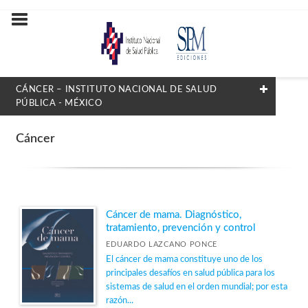
CÁNCER – INSTITUTO NACIONAL DE SALUD
PÚBLICA - MÉXICO
FILTRADO POR:
Cáncer
Cáncer
MATERIAS
Cáncer de mama. Diagnóstico,
tratamiento, prevención y control
Adicciones
EDUARDO LAZCANO PONCE
Cáncer
El cáncer de mama constituye uno de los
principales desafíos en salud pública para los
Educación para la salud
sistemas de salud en el orden mundial; por esta
razón...
Enfermedades transmitidas por vector