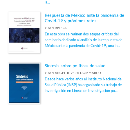
la...
Epidemiología
Respuesta de México ante la pandemia de
Escuela de Salud Pública de México
Covid-19 y próximos retos
Evidencia para la toma de decisiones
JUAN RIVERA
En esta obra se reúnen dos etapas críticas del
Género y salud
seminario dedicado al análisis de la respuesta de
Historia de la salud pública
México ante la pandemia de Covid-19, una in...
Nutrición
Ver todas... (14)
Síntesis sobre políticas de salud
JUAN ÁNGEL RIVERA DOMMARCO
Desde hace varios años el Instituto Nacional de
NUESTRAS COLECCIONES
Salud Pública (INSP) ha organizado su trabajo de
investigación en Líneas de Investigación po...
Novedades