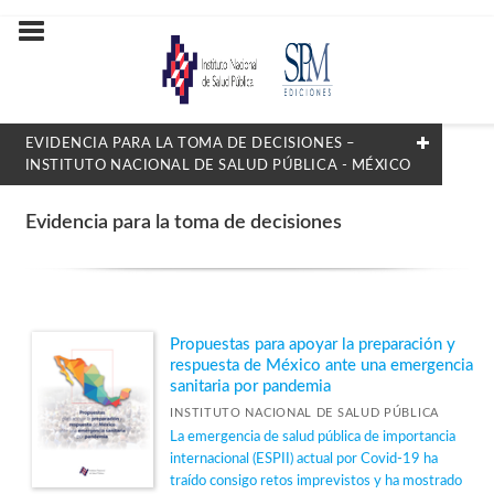
EVIDENCIA PARA LA TOMA DE DECISIONES –
INSTITUTO NACIONAL DE SALUD PÚBLICA - MÉXICO
FILTRADO POR:
Evidencia para la toma de decisiones
Evidencia para la toma de decisiones
MATERIAS
Propuestas para apoyar la preparación y
respuesta de México ante una emergencia
Adicciones
sanitaria por pandemia
Cáncer
INSTITUTO NACIONAL DE SALUD PÚBLICA
La emergencia de salud pública de importancia
Educación para la salud
internacional (ESPII) actual por Covid-19 ha
traído consigo retos imprevistos y ha mostrado
Enfermedades transmitidas por vector